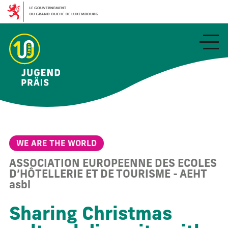
Aller
au
contenu
principal
WE ARE THE WORLD
ASSOCIATION EUROPEENNE DES ECOLES
D’HÔTELLERIE ET DE TOURISME - AEHT
asbl
Sharing Christmas