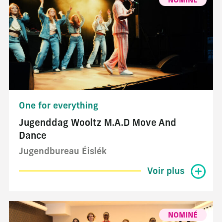
NOMINÉ
One for everything
Jugenddag Wooltz M.A.D Move And
Dance
Jugendbureau Éislék
Voir plus
NOMINÉ