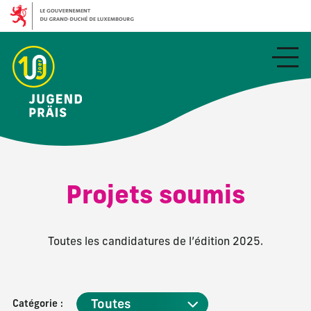
Aller
au
contenu
principal
Projets soumis
Toutes les candidatures de l’édition 2025.
Catégorie :