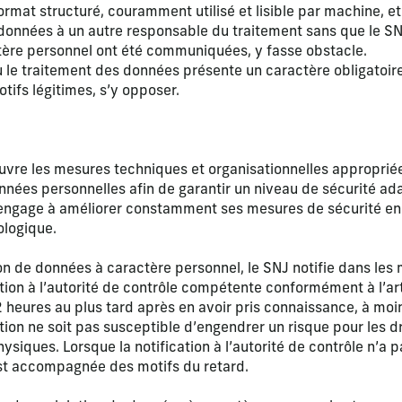
ormat structuré, couramment utilisé et lisible par machine, et 
données à un autre responsable du traitement sans que le SN
ère personnel ont été communiquées, y fasse obstacle.
 le traitement des données présente un caractère obligatoire, 
tifs légitimes, s’y opposer.
vre les mesures techniques et organisationnelles approprié
nnées personnelles afin de garantir un niveau de sécurité ada
’engage à améliorer constamment ses mesures de sécurité en
ologique.
on de données à caractère personnel, le SNJ notifie dans les m
stion à l’autorité de contrôle compétente conformément à l’ar
72 heures au plus tard après en avoir pris connaissance, à moi
tion ne soit pas susceptible d’engendrer un risque pour les dr
siques. Lorsque la notification à l’autorité de contrôle n’a p
est accompagnée des motifs du retard.