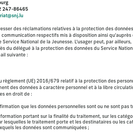
ourg
52 247-86465
riat@snj.lu
resser des réclamations relatives à la protection des donnée
e communication respectifs mis à disposition ainsi qu’auprès
e Service National de la Jeunesse. L’usager peut, par ailleurs
ès du délégué à la protection des données du Service Nation
ail suivante :
règlement (UE) 2016/679 relatif à la protection des person
ment des données à caractère personnel et à la libre circulat
s en droit de :
onfirmation que les données personnelles sont ou ne sont pas tr
nformation portant sur la finalité du traitement, sur les caté
r lesquelles le traitement porte et les destinataires ou les c
uxquels les données sont communiquées ;