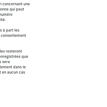
on concernant une
sonne qui peut
 numéro
ité.
 à part les
le consentement
les resteront
enregistrées que
s sera
ctement dans le
t en aucun cas