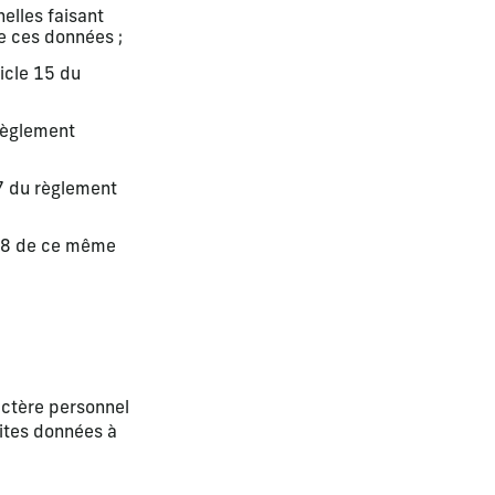
elles faisant
de ces données ;
icle 15 du
 règlement
17 du règlement
e 18 de ce même
ractère personnel
dites données à