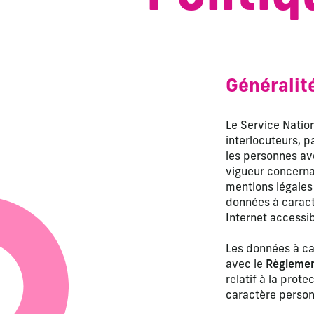
Généralit
Le Service Nation
interlocuteurs, p
les personnes ave
vigueur concernan
mentions légales 
données à caractè
Internet accessib
Les données à ca
avec le
Règlemen
relatif à la pro
caractère personn