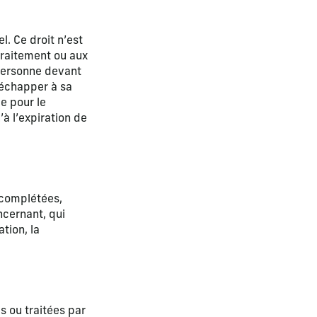
. Ce droit n’est
 traitement ou aux
 personne devant
 échapper à sa
e pour le
à l’expiration de
, complétées,
ncernant, qui
tion, la
s ou traitées par