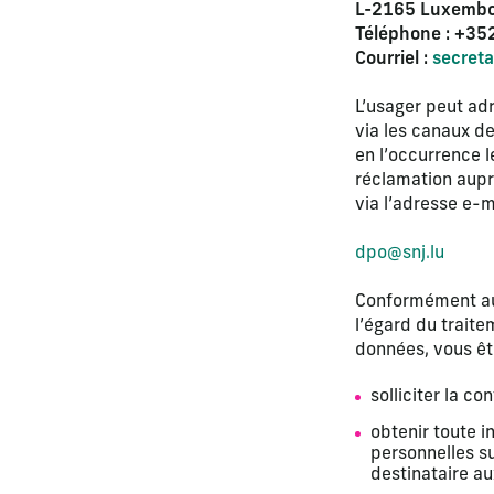
L-2165 Luxemb
Téléphone : +3
Courriel :
secreta
L’usager peut ad
via les canaux d
en l’occurrence l
réclamation aupr
via l’adresse e-m
dpo@snj.lu
Conformément au 
l’égard du traite
données, vous ête
solliciter la c
obtenir toute i
personnelles su
destinataire a