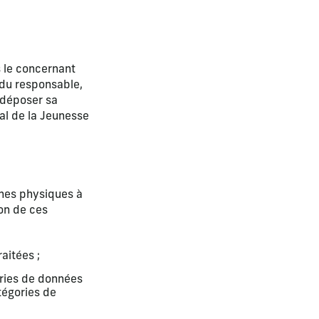
s le concernant
 du responsable,
, déposer sa
al de la Jeunesse
nes physiques à
ion de ces
aitées ;
gories de données
atégories de