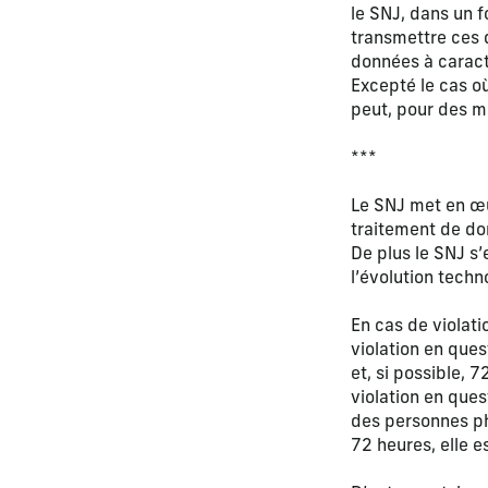
le SNJ, dans un f
transmettre ces 
données à caract
Excepté le cas où
peut, pour des mo
***
Le SNJ met en œu
traitement de do
De plus le SNJ s
l’évolution techn
En cas de violati
violation en que
et, si possible, 
violation en ques
des personnes phy
72 heures, elle 