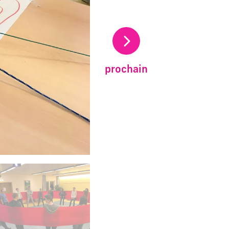
prochain
carrousel d'images principales précédent