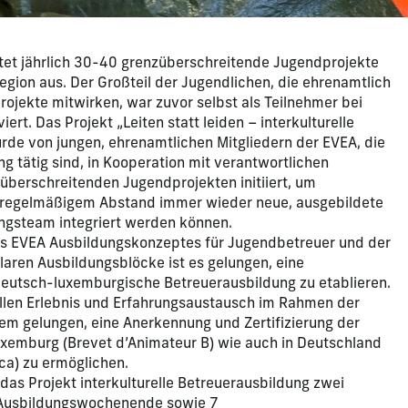
htet jährlich 30-40 grenzüberschreitende Jugendprojekte
egion aus. Der Großteil der Jugendlichen, die ehrenamtlich
ojekte mitwirken, war zuvor selbst als Teilnehmer bei
iert. Das Projekt „Leiten statt leiden – interkulturelle
rde von jungen, ehrenamtlichen Mitgliedern der EVEA, die
ng tätig sind, in Kooperation mit verantwortlichen
züberschreitenden Jugendprojekten initiiert, um
in regelmäßigem Abstand immer wieder neue, ausgebildete
ungsteam integriert werden können.
es EVEA Ausbildungskonzeptes für Jugendbetreuer und der
aren Ausbildungsblöcke ist es gelungen, eine
eutsch-luxemburgische Betreuerausbildung zu etablieren.
llen Erlebnis und Erfahrungsaustausch im Rahmen der
llem gelungen, eine Anerkennung und Zertifizierung der
uxemburg (Brevet d’Animateur B) wie auch in Deutschland
ica) zu ermöglichen.
as Projekt interkulturelle Betreuerausbildung zwei
Ausbildungswochenende sowie 7