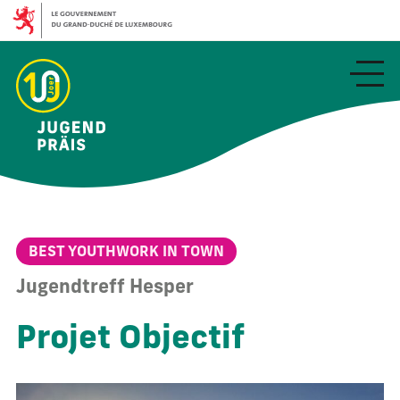
Aller
au
contenu
principal
BEST YOUTHWORK IN TOWN
Jugendtreff Hesper
Projet Objectif