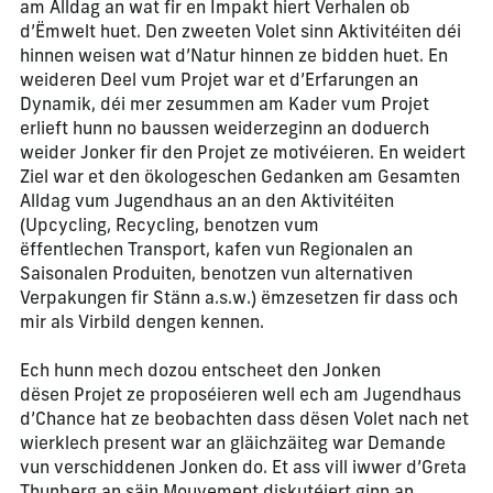
am Alldag an wat fir en Impakt hiert Verhalen ob
d’Ëmwelt huet. Den zweeten Volet sinn Aktivitéiten déi
hinnen weisen wat d’Natur hinnen ze bidden huet. En
weideren Deel vum Projet war et d’Erfarungen an
Dynamik, déi mer zesummen am Kader vum Projet
erlieft hunn no baussen weiderzeginn an doduerch
weider Jonker fir den Projet ze motivéieren. En weidert
Ziel war et den ökologeschen Gedanken am Gesamten
Alldag vum Jugendhaus an an den Aktivitéiten
(Upcycling, Recycling, benotzen vum
ëffentlechen Transport, kafen vun Regionalen an
Saisonalen Produiten, benotzen vun alternativen
Verpakungen fir Stänn a.s.w.) ëmzesetzen fir dass och
mir als Virbild dengen kennen.
Ech hunn mech dozou entscheet den Jonken
dësen Projet ze proposéieren well ech am Jugendhaus
d’Chance hat ze beobachten dass dësen Volet nach net
wierklech present war an gläichzäiteg war Demande
vun verschiddenen Jonken do. Et ass vill iwwer d’Greta