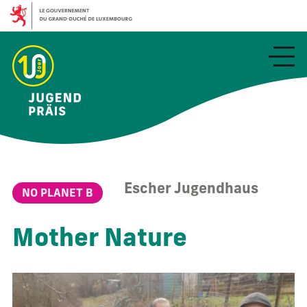
Aller
au
contenu
principal
Escher Jugendhaus
NO PLANET B
Mother Nature