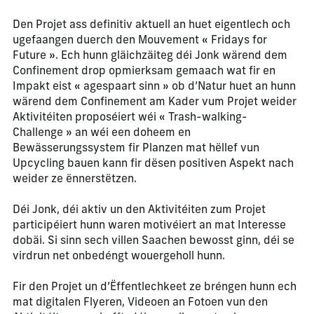
Den Projet ass definitiv aktuell an huet eigentlech och
ugefaangen duerch den Mouvement « Fridays for
Future ». Ech hunn gläichzäiteg déi Jonk wärend dem
Confinement drop opmierksam gemaach wat fir en
Impakt eist « agespaart sinn » ob d’Natur huet an hunn
wärend dem Confinement am Kader vum Projet weider
Aktivitéiten proposéiert wéi « Trash-walking-
Challenge » an wéi een doheem en
Bewässerungssystem fir Planzen mat hëllef vun
Upcycling bauen kann fir dësen positiven Aspekt nach
weider ze ënnerstëtzen.
Déi Jonk, déi aktiv un den Aktivitéiten zum Projet
participéiert hunn waren motivéiert an mat Interesse
dobäi. Si sinn sech villen Saachen bewosst ginn, déi se
virdrun net onbedéngt wouergeholl hunn.
Fir den Projet un d’Ëffentlechkeet ze bréngen hunn ech
mat digitalen Flyeren, Videoen an Fotoen vun den