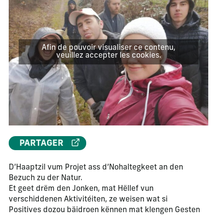
Afin de pouvoir visualiser ce contenu,
veuillez accepter les cookies.
PARTAGER
D’Haaptzil vum Projet ass d’Nohaltegkeet an den
Bezuch zu der Natur.
Et geet drëm den Jonken, mat Hëllef vun
verschiddenen Aktivitéiten, ze weisen wat si
Positives dozou bäidroen kënnen mat klengen Gesten