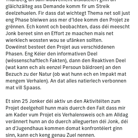
Thunberg an säin Mouvement diskutéiert ginn an
gläichzäiteg ass Demande komm fir um Streik
deelzehuelen. Fir dass dat wichtegt Thema net soll just
eng Phase bleiwen ass mer d’Idee komm den Projet ze
grënnen. Ech konnt och beobachten, dass déi meescht
Jonk bereet sinn en Effort ze maachen mais net
wierklech wossten wou se ufänken sollten.
Dowéinst besteet den Projet aus verschiddenen
Phasen. Eng Kéier den informativen Deel
(wëssenschaftlech Fakten), dann den Reaktiven Deel
(wat kann ech als eenzel Persoun bäidroen) an den
Bezuch zu der Natur (ob wat hunn ech en Impakt mat
mengem Verhalen). An dat alles natierlech verbonnen
mat vill Spaass.
Et sinn 25 Jonker déi aktiv un den Aktivitéiten zum
Projet deelgeholl hunn mais duerch den Fait dass mir
am Kader vum Projet eis Verhalensweis och am Alldag
verännert hunn an do duerch alleguerten déi Jonk, déi
an d’Jugendhaus kommen domat konfrontéiert ginn
sinn, kann ech keng genau Zuel nennen.