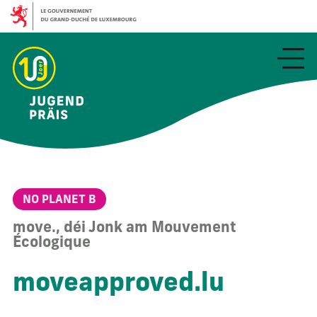
Aller
au
contenu
principal
NO PLANET B
move., déi Jonk am Mouvement
Écologique
moveapproved.lu