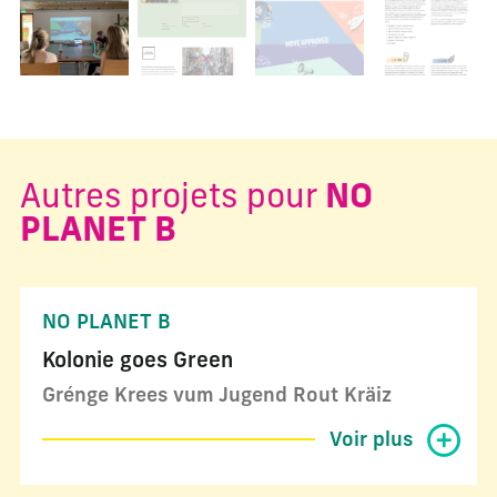
Changer la diapositive actuelle de ce carrousel changera l
Autres projets pour
NO
PLANET B
NO PLANET B
Kolonie goes Green
Grénge Krees vum Jugend Rout Kräiz
Voir plus