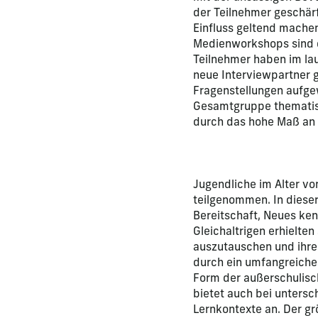
der Teilnehmer geschärf
Einfluss geltend mache
Medienworkshops sind d
Teilnehmer haben im la
neue Interviewpartner 
Fragenstellungen aufgew
Gesamtgruppe thematisi
durch das hohe Maß an P
Jugendliche im Alter v
teilgenommen. In diese
Bereitschaft, Neues ke
Gleichaltrigen erhielte
auszutauschen und ihre
durch ein umfangreich
Form der außerschulisch
bietet auch bei unters
Lernkontexte an. Der gr