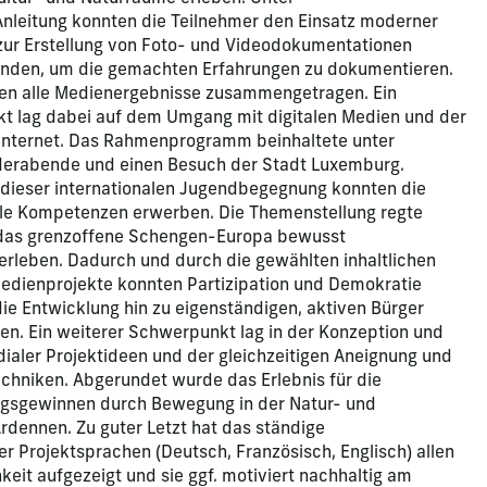
leitung konnten die Teilnehmer den Einsatz moderner
zur Erstellung von Foto- und Videodokumentationen
nden, um die gemachten Erfahrungen zu dokumentieren.
en alle Medienergebnisse zusammengetragen. Ein
 lag dabei auf dem Umgang mit digitalen Medien und der
Internet. Das Rahmenprogramm beinhaltete unter
derabende und einen Besuch der Stadt Luxemburg.
 dieser internationalen Jugendbegegnung konnten die
elle Kompetenzen erwerben. Die Themenstellung regte
 das grenzoffene Schengen-Europa bewusst
erleben. Dadurch und durch die gewählten inhaltlichen
edienprojekte konnten Partizipation und Demokratie
ie Entwicklung hin zu eigenständigen, aktiven Bürger
en. Ein weiterer Schwerpunkt lag in der Konzeption und
ialer Projektideen und der gleichzeitigen Aneignung und
hniken. Abgerundet wurde das Erlebnis für die
ngsgewinnen durch Bewegung in der Natur- und
Ardennen. Zu guter Letzt hat das ständige
er Projektsprachen (Deutsch, Französisch, Englisch) allen
keit aufgezeigt und sie ggf. motiviert nachhaltig am