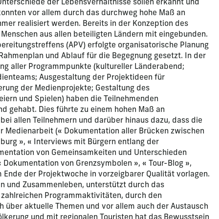
terschiede der Lebensverhältnisse sollen erkannt und
konnten vor allem durch das durchweg hohe Maß an
hmer realisiert werden. Bereits in der Konzeption des
 Menschen aus allen beteiligten Ländern mit eingebunden.
reitungstreffens (APV) erfolgte organisatorische Planung
 Rahmenplan und Ablauf für die Begegnung gesetzt. In der
ung aller Programmpunkte (kultureller Länderabend;
ienteams; Ausgestaltung der Projektideen für
erung der Medienprojekte; Gestaltung des
iern und Spielen) haben die Teilnehmenden
nd gehabt. Dies führte zu einem hohen Maß an
n bei allen Teilnehmern und darüber hinaus dazu, dass die
er Medienarbeit (« Dokumentation aller Brücken zwischen
urg », « Interviews mit Bürgern entlang der
umentation von Gemeinsamkeiten und Unterschieden
 « Dokumentation von Grenzsymbolen », « Tour-Blog »,
 Ende der Projektwoche in vorzeigbarer Qualität vorlagen.
n und Zusammenleben, unterstützt durch das
in zahlreichen Programmaktivitäten, durch den
h über aktuelle Themen und vor allem auch der Austausch
lkerung und mit regionalen Touristen hat das Bewusstsein