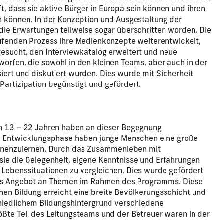
t, dass sie aktive Bürger in Europa sein können und ihren
n können. In der Konzeption und Ausgestaltung der
ie Erwartungen teilweise sogar überschritten worden. Die
ufenden Prozess ihre Medienkonzepte weiterentwickelt,
gesucht, den Interviewkatalog erweitert und neue
orfen, die sowohl in den kleinen Teams, aber auch in der
ert und diskutiert wurden. Dies wurde mit Sicherheit
artizipation begünstigt und gefördert.
on 13 – 22 Jahren haben an dieser Begegnung
r Entwicklungsphase haben junge Menschen eine große
nnenzulernen. Durch das Zusammenleben mit
n sie die Gelegenheit, eigene Kenntnisse und Erfahrungen
 Lebenssituationen zu vergleichen. Dies wurde gefördert
es Angebot an Themen im Rahmen des Programms. Diese
en Bildung erreicht eine breite Bevölkerungsschicht und
chiedlichem Bildungshintergrund verschiedene
ößte Teil des Leitungsteams und der Betreuer waren in der