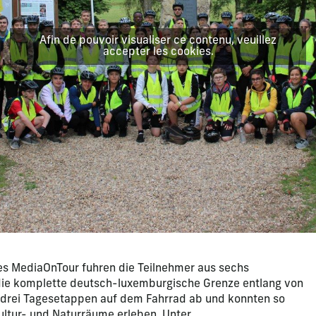
Afin de pouvoir visualiser ce contenu, veuillez
accepter les cookies.
s MediaOnTour fuhren die Teilnehmer aus sechs
ie komplette deutsch-luxemburgische Grenze entlang von
n drei Tagesetappen auf dem Fahrrad ab und konnten so
ultur- und Naturräume erleben. Unter