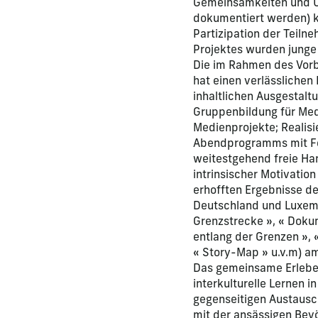
Gemeinsamkeiten und Un
dokumentiert werden) 
Partizipation der Teilne
Projektes wurden junge
Die im Rahmen des Vorbe
hat einen verlässlichen
inhaltlichen Ausgestalt
Gruppenbildung für Med
Medienprojekte; Realisi
Abendprogramms mit Fe
weitestgehend freie Ha
intrinsischer Motivatio
erhofften Ergebnisse d
Deutschland und Luxemb
Grenzstrecke », « Dok
entlang der Grenzen »,
« Story-Map » u.v.m) am
Das gemeinsame Erlebe
interkulturelle Lernen 
gegenseitigen Austausc
mit der ansässigen Bevö