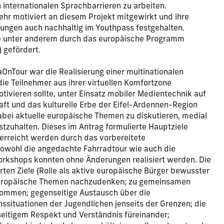
internationalen Sprachbarrieren zu arbeiten.
ehr motiviert an diesem Projekt mitgewirkt und ihre
rungen auch nachhaltig im Youthpass festgehalten.
 unter anderem durch das europäische Programm
gefördert.
aOnTour war die Realisierung einer multinationalen
e Teilnehmer aus ihrer virtuellen Komfortzone
tivieren sollte, unter Einsatz mobiler Medientechnik auf
ft und das kulturelle Erbe der Eifel-Ardennen-Region
abei aktuelle europäische Themen zu diskutieren, medial
stzuhalten. Dieses im Antrag formulierte Hauptziele
 erreicht werden durch das vorbereitete
owohl die angedachte Fahrradtour wie auch die
rkshops konnten ohne Änderungen realisiert werden. Die
rten Ziele (Rolle als aktive europäische Bürger bewusster
uropäische Themen nachzudenken; zu gemeinsamen
ommen; gegenseitige Austausch über die
ssituationen der Jugendlichen jenseits der Grenzen; die
eitigem Respekt und Verständnis füreinander;