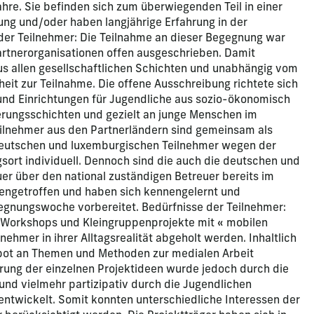
hre. Sie befinden sich zum überwiegenden Teil in einer
ng und/oder haben langjährige Erfahrung in der
der Teilnehmer: Die Teilnahme an dieser Begegnung war
Partnerorganisationen offen ausgeschrieben. Damit
us allen gesellschaftlichen Schichten und unabhängig vom
eit zur Teilnahme. Die offene Ausschreibung richtete sich
nd Einrichtungen für Jugendliche aus sozio-ökonomisch
erungsschichten und gezielt an junge Menschen im
eilnehmer aus den Partnerländern sind gemeinsam als
deutschen und luxemburgischen Teilnehmer wegen der
ort individuell. Dennoch sind die auch die deutschen und
er über den national zuständigen Betreuer bereits im
mengetroffen und haben sich kennengelernt und
gnungswoche vorbereitet. Bedürfnisse der Teilnehmer:
Workshops und Kleingruppenprojekte mit « mobilen
lnehmer in ihrer Alltagsrealität abgeholt werden. Inhaltlich
bot an Themen und Methoden zur medialen Arbeit
ierung der einzelnen Projektideen wurde jedoch durch die
 und vielmehr partizipativ durch die Jugendlichen
entwickelt. Somit konnten unterschiedliche Interessen der