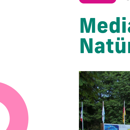
Medi
Natü