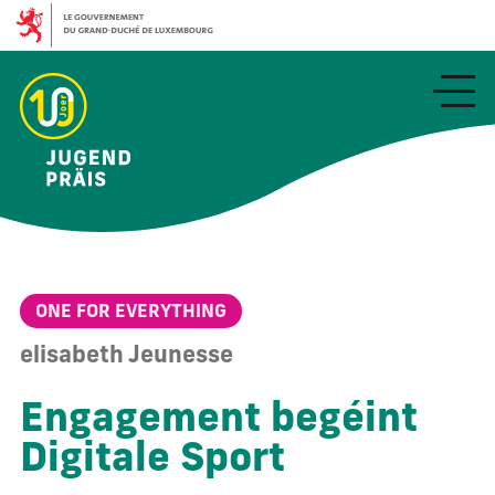
Aller
au
contenu
principal
ONE FOR EVERYTHING
elisabeth Jeunesse
Engagement begéint
Digitale Sport