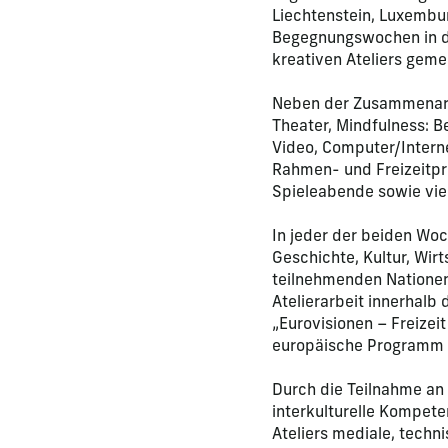
Liechtenstein, Luxembu
Begegnungswochen in de
kreativen Ateliers geme
Neben der Zusammenarbe
Theater, Mindfulness: B
Video, Computer/Intern
Rahmen- und Freizeitp
Spieleabende sowie vielf
In jeder der beiden Wo
Geschichte, Kultur, Wir
teilnehmenden Nationen
Atelierarbeit innerhalb
„Eurovisionen – Freizei
europäische Programm 
Durch die Teilnahme an
interkulturelle Kompete
Ateliers mediale, techn