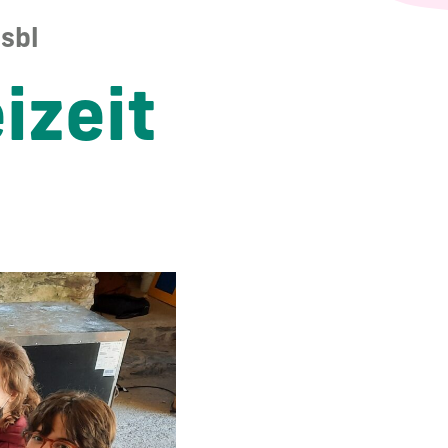
sbl
izeit