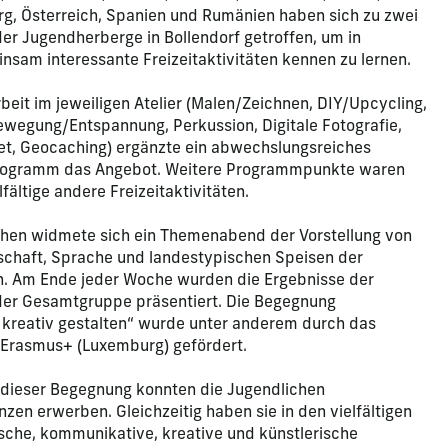
rg, Österreich, Spanien und Rumänien haben sich zu zwei
r Jugendherberge in Bollendorf getroffen, um in
insam interessante Freizeitaktivitäten kennen zu lernen.
it im jeweiligen Atelier (Malen/Zeichnen, DIY/Upcycling,
ewegung/Entspannung, Perkussion, Digitale Fotografie,
et, Geocaching) ergänzte ein abwechslungsreiches
rogramm das Angebot. Weitere Programmpunkte waren
ältige andere Freizeitaktivitäten.
chen widmete sich ein Themenabend der Vorstellung von
tschaft, Sprache und landestypischen Speisen der
. Am Ende jeder Woche wurden die Ergebnisse der
 der Gesamtgruppe präsentiert. Die Begegnung
t kreativ gestalten“ wurde unter anderem durch das
Erasmus+ (Luxemburg) gefördert.
 dieser Begegnung konnten die Jugendlichen
nzen erwerben. Gleichzeitig haben sie in den vielfältigen
ische, kommunikative, kreative und künstlerische