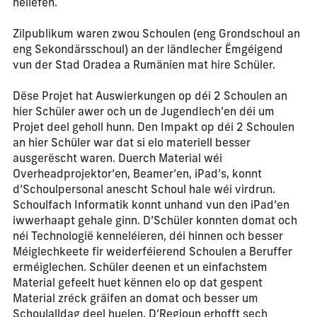
hëllefen.
Zilpublikum waren zwou Schoulen (eng Grondschoul an
eng Sekondärsschoul) an der ländlecher Ëmgéigend
vun der Stad Oradea a Rumänien mat hire Schüler.
Dëse Projet hat Auswierkungen op déi 2 Schoulen an
hier Schüler awer och un de Jugendlech’en déi um
Projet deel geholl hunn. Den Impakt op déi 2 Schoulen
an hier Schüler war dat si elo materiell besser
ausgerëscht waren. Duerch Material wéi
Overheadprojektor’en, Beamer’en, iPad’s, konnt
d’Schoulpersonal anescht Schoul hale wéi virdrun.
Schoulfach Informatik konnt unhand vun den iPad’en
iwwerhaapt gehale ginn. D’Schüler konnten domat och
néi Technologië kenneléieren, déi hinnen och besser
Méiglechkeete fir weiderféierend Schoulen a Beruffer
erméiglechen. Schüler deenen et un einfachstem
Material gefeelt huet kënnen elo op dat gespent
Material zréck gräifen an domat och besser um
Schoulalldag deel huelen. D’Regioun erhofft sech