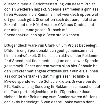
duerch d’medial Berichterstattung vun dësem Projet
och en weideren Impakt. Spende sammelen a ginn ass
hiren Aussoen no a Rumänien net wierklech eppes wat
oft gemaach gëtt. Si erhoffen sech doduerch dat si an
Zukunft mat der Hëllef vun der ONG aus Oradea mat
der mir zesumme geschafft nach méi
Spendenaktiounen op d’Been stelle kënnen.
D’Jugendlech ware vun Ufank un um Projet bedeelegt.
D’Iddi fir eng Spendenaktioun gouf gemeinsam mat
hinnen entwéckelt. Si hunn sech aktiv un der Reklamm
fir d’Spendenaktioun bedeelegt an och selwer Spende
gesammelt. Ënner anerem waren si an hier Schoule bei
den Direkter mat engem offizielle Bréif vun eis. Hinnen
ass och ze verdanken dat mir gréisser Technik- a
Miwwelspende vun de Schoule kruten. Si ware bei de
RTL Radio an eng Sendung fir Reklamm ze maachen dat
mir Transportméiglechkeete fir d’Spendenaktioun
sichen. Un der Beluedung vum Camion waren déi Jonk
och aktiv bedeelegt. 5 vun deene Jonke waren dann