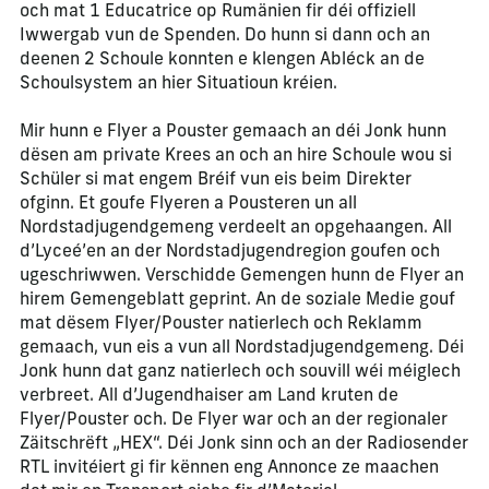
och mat 1 Educatrice op Rumänien fir déi offiziell
Iwwergab vun de Spenden. Do hunn si dann och an
deenen 2 Schoule konnten e klengen Abléck an de
Schoulsystem an hier Situatioun kréien.
Mir hunn e Flyer a Pouster gemaach an déi Jonk hunn
dësen am private Krees an och an hire Schoule wou si
Schüler si mat engem Bréif vun eis beim Direkter
ofginn. Et goufe Flyeren a Pousteren un all
Nordstadjugendgemeng verdeelt an opgehaangen. All
d’Lyceé’en an der Nordstadjugendregion goufen och
ugeschriwwen. Verschidde Gemengen hunn de Flyer an
hirem Gemengeblatt geprint. An de soziale Medie gouf
mat dësem Flyer/Pouster natierlech och Reklamm
gemaach, vun eis a vun all Nordstadjugendgemeng. Déi
Jonk hunn dat ganz natierlech och souvill wéi méiglech
verbreet. All d’Jugendhaiser am Land kruten de
Flyer/Pouster och. De Flyer war och an der regionaler
Zäitschrëft „HEX“. Déi Jonk sinn och an der Radiosender
RTL invitéiert gi fir kënnen eng Annonce ze maachen