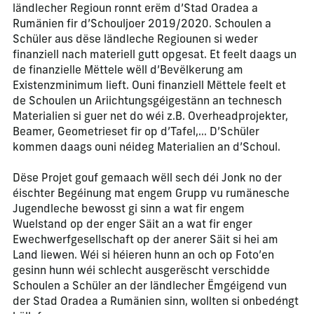
ländlecher Regioun ronnt erëm d’Stad Oradea a
Rumänien fir d’Schouljoer 2019/2020. Schoulen a
Schüler aus dëse ländleche Regiounen si weder
finanziell nach materiell gutt opgesat. Et feelt daags un
de finanzielle Mëttele wëll d’Bevëlkerung am
Existenzminimum lieft. Ouni finanziell Mëttele feelt et
de Schoulen un Ariichtungsgéigestänn an technesch
Materialien si guer net do wéi z.B. Overheadprojekter,
Beamer, Geometrieset fir op d’Tafel,… D’Schüler
kommen daags ouni néideg Materialien an d’Schoul.
Dëse Projet gouf gemaach wëll sech déi Jonk no der
éischter Begéinung mat engem Grupp vu rumänesche
Jugendleche bewosst gi sinn a wat fir engem
Wuelstand op der enger Säit an a wat fir enger
Ewechwerfgesellschaft op der anerer Säit si hei am
Land liewen. Wéi si héieren hunn an och op Foto’en
gesinn hunn wéi schlecht ausgerëscht verschidde
Schoulen a Schüler an der ländlecher Ëmgéigend vun
der Stad Oradea a Rumänien sinn, wollten si onbedéngt