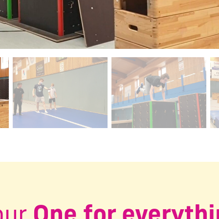
ctuelle de ce carrousel changera la diapositive actuelle du 
our
One for everyth