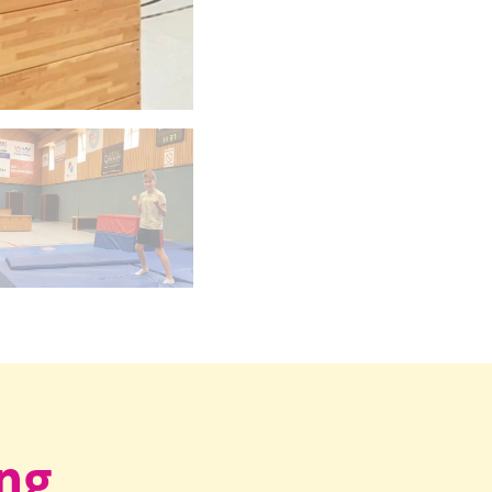
carrousel d'images principales précédent
ing