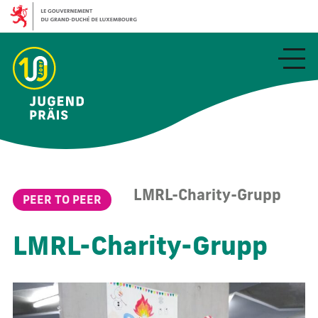
Aller
au
contenu
principal
LMRL-Charity-Grupp
PEER TO PEER
LMRL-Charity-Grupp