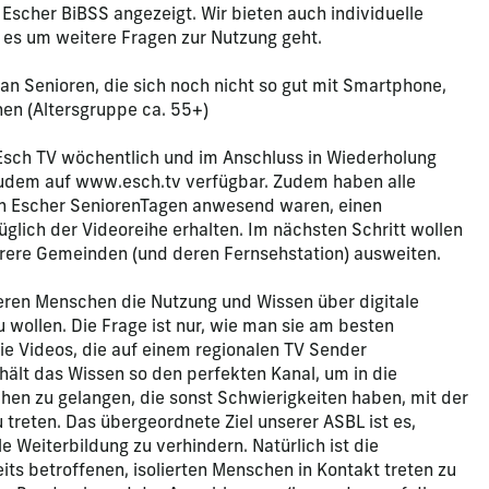
scher BiBSS angezeigt. Wir bieten auch individuelle
 es um weitere Fragen zur Nutzung geht.
 an Senioren, die sich noch nicht so gut mit Smartphone,
en (Altersgruppe ca. 55+)
Esch TV wöchentlich und im Anschluss in Wiederholung
zudem auf www.esch.tv verfügbar. Zudem haben alle
den Escher SeniorenTagen anwesend waren, einen
üglich der Videoreihe erhalten. Im nächsten Schritt wollen
hrere Gemeinden (und deren Fernsehstation) ausweiten.
lteren Menschen die Nutzung und Wissen über digitale
 wollen. Die Frage ist nur, wie man sie am besten
ie Videos, die auf einem regionalen TV Sender
hält das Wissen so den perfekten Kanal, um in die
n zu gelangen, die sonst Schwierigkeiten haben, mit der
 treten. Das übergeordnete Ziel unserer ASBL ist es,
e Weiterbildung zu verhindern. Natürlich ist die
eits betroffenen, isolierten Menschen in Kontakt treten zu