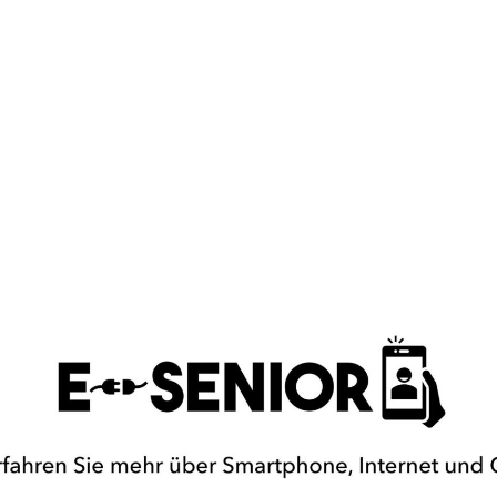
apositive actuelle de ce carrousel modifiera la diapositive act