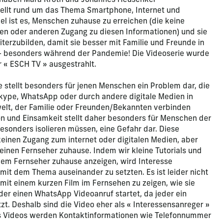
» haben Mara Kroth und Johannes Heuschkel
tellt rund um das Thema Smartphone, Internet und
l ist es, Menschen zuhause zu erreichen (die keine
en oder anderen Zugang zu diesen Informationen) und sie
terzubilden, damit sie besser mit Familie und Freunde in
– besonders während der Pandemie! Die Videoserie wurde
 « ESCH TV » ausgestrahlt.
stellt besonders für jenen Menschen ein Problem dar, die
Skype, WhatsApp oder durch andere digitale Medien in
elt, der Familie oder Freunden/Bekannten verbinden
ion und Einsamkeit stellt daher besonders für Menschen der
besonders isolieren müssen, eine Gefahr dar. Diese
inen Zugang zum internet oder digitalen Medien, aber
inen Fernseher zuhause. Indem wir kleine Tutorials und
dem Fernseher zuhause anzeigen, wird Interesse
 mit dem Thema auseinander zu setzten. Es ist leider nicht
 mit einem kurzen Film im Fernsehen zu zeigen, wie sie
er einen WhatsApp Videoanruf startet, da jeder ein
t. Deshalb sind die Video eher als « Interessensanreger »
s Videos werden Kontaktinformationen wie Telefonnummer