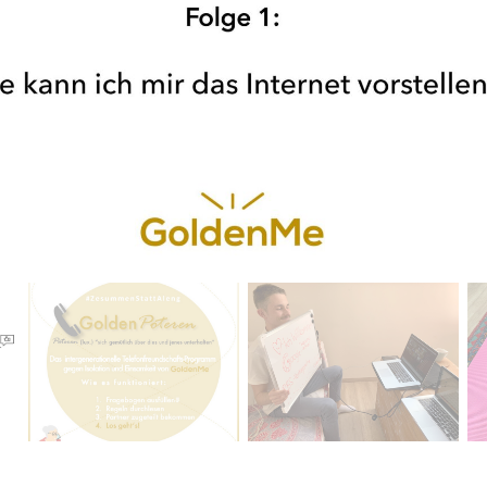
ctuelle de ce carrousel changera la diapositive actuelle du 