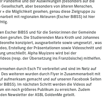
er Pandemie und der Auswirkungen (besonders auf die
e Gesellschaft, aber besonders von älteren Menschen,
r » die Möglichkeit gesehen, genau diese Zielgruppe zu
arbeit mit regionalen Akteuren (Escher BiBSS) ist hier
htig.
den Escher BiBSS und für die Senior:innen der Gemeinde
Leben gerufen. Die Studierenden Mara Kroth und Johannes
deoreihe konzipiert, ausgearbeitete sowie umgesetzt , was
eo, Erstellung der Präsentationen sowie Videoschnitt und
ung umschließt. Alpha Muyizere wird bei der
ideos (resp. der Übersetzung ins Französische) mithelfen.
ernsehen durch Esch TV verbreitet und sind im Netz auf
 Des weiteren wurden durch Flyer in Zusammenarbeit mit
uf aufmerksam gemacht und auf unseren Facebook Seiten
er BiBSS). Im nächsten Schritt werden die Videos auf
 um ein noch größeres Publikum zu erreichen. Zudem
 den Newsletter der ASBL GoldenMe geteilt.