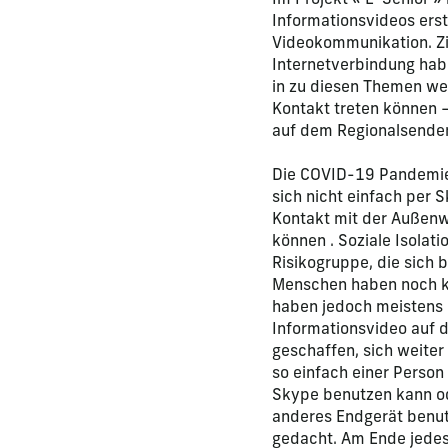
Im Projekt « E-Senior 
Informationsvideos ers
Videokommunikation. Zie
Internetverbindung hab
in zu diesen Themen wei
Kontakt treten können 
auf dem Regionalsender
Die COVID-19 Pandemie 
sich nicht einfach per 
Kontakt mit der Außenw
können . Soziale Isolat
Risikogruppe, die sich 
Menschen haben noch ke
haben jedoch meistens e
Informationsvideo auf 
geschaffen, sich weiter
so einfach einer Person
Skype benutzen kann od
anderes Endgerät benutz
gedacht. Am Ende jede