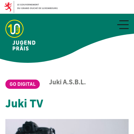
Aller
au
contenu
principal
Juki A.S.B.L.
GO DIGITAL
Juki TV