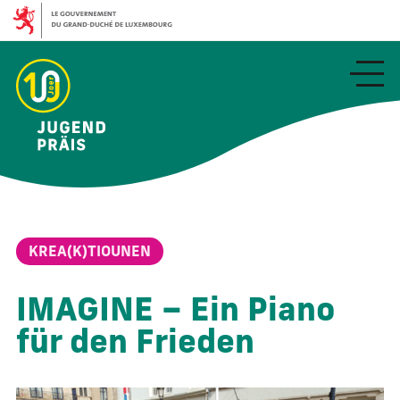
Aller
au
contenu
principal
KREA(K)TIOUNEN
IMAGINE – Ein Piano
für den Frieden