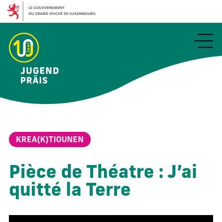
Aller
au
contenu
principal
KREA(K)TIOUNEN
Pièce de Théatre : J’ai
quitté la Terre