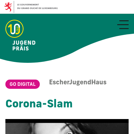
Aller
au
contenu
principal
EscherJugendHaus
GO DIGITAL
Corona-Slam