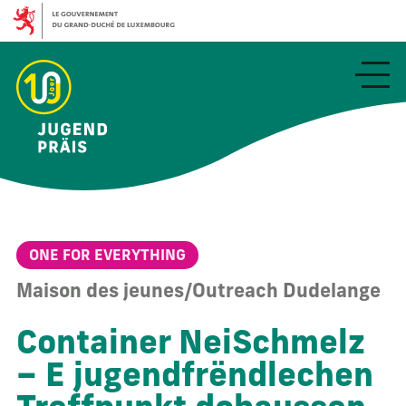
Aller
au
contenu
principal
ONE FOR EVERYTHING
Maison des jeunes/Outreach Dudelange
Container NeiSchmelz
– E jugendfrëndlechen