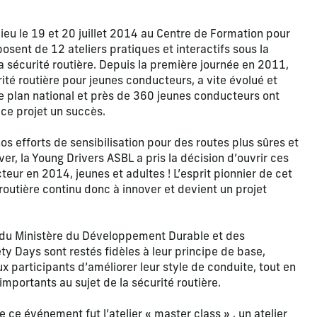
ieu le 19 et 20 juillet 2014 au Centre de Formation pour
sent de 12 ateliers pratiques et interactifs sous la
a sécurité routière. Depuis la première journée en 2011,
té routière pour jeunes conducteurs, a vite évolué et
le plan national et près de 360 jeunes conducteurs ont
 ce projet un succès.
s efforts de sensibilisation pour des routes plus sûres et
ver, la Young Drivers ASBL a pris la décision d’ouvrir ces
eur en 2014, jeunes et adultes ! L’esprit pionnier de cet
outière continu donc à innover et devient un projet
 du Ministère du Développement Durable et des
ety Days sont restés fidèles à leur principe de base,
ux participants d’améliorer leur style de conduite, tout en
mportants au sujet de la sécurité routière.
e ce événement fut l’atelier « master class » , un atelier