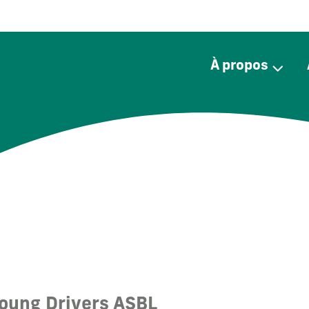
Aller
au
contenu
principal
À propos
oung Drivers ASBL