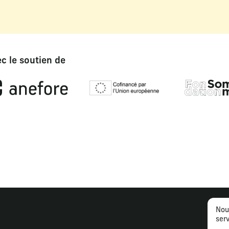
c le soutien de
Nou
serv