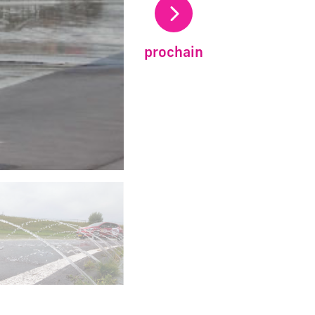
prochain
carrousel d'images principales précédent