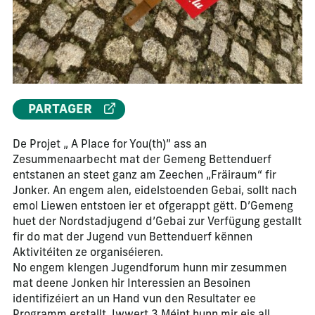
PARTAGER
De Projet „ A Place for You(th)” ass an
Zesummenaarbecht mat der Gemeng Bettenduerf
entstanen an steet ganz am Zeechen „Fräiraum“ fir
Jonker. An engem alen, eidelstoenden Gebai, sollt nach
emol Liewen entstoen ier et ofgerappt gëtt. D’Gemeng
huet der Nordstadjugend d’Gebai zur Verfügung gestallt
fir do mat der Jugend vun Bettenduerf kënnen
Aktivitéiten ze organiséieren.
No engem klengen Jugendforum hunn mir zesummen
mat deene Jonken hir Interessien an Besoinen
identifizéiert an un Hand vun den Resultater ee
Programm erstallt. Iwwert 3 Méint hunn mir eis all