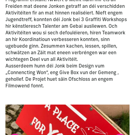
Freiden mat deene Jonken getraff an déi verschidden
Aktivitéiten fir an mat hinnen realiséiert. Nieft engem
Jugendtreff, konnten déi Jonk bei 3 Graffiti Workshops
hir kënstleresch Talenter am Gebai ausliewen. Och
Aktivitéiten wou si sech defouléieren, hiren Teamwork
an hir Koordinatioun verbesseren konnten, sinn
ugebuede ginn. Zesummen kachen, iessen, spillen,
schwätzen an Zäit mat eneen verbréngen war een
wichtegen Deel vun all Aktivitéit.
Ausserdeem hunn déi Jonk beim Design vum
„Connencting Won“, eng Give Box vun der Gemeng ,
gehollef. De Projet huet säin Ofschloss an engem
Filmowend fonnt.
La modification de la diapositive actuelle de ce carrousel m