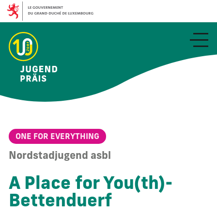
Aller
au
contenu
principal
ONE FOR EVERYTHING
Nordstadjugend asbl
A Place for You(th)-
Bettenduerf