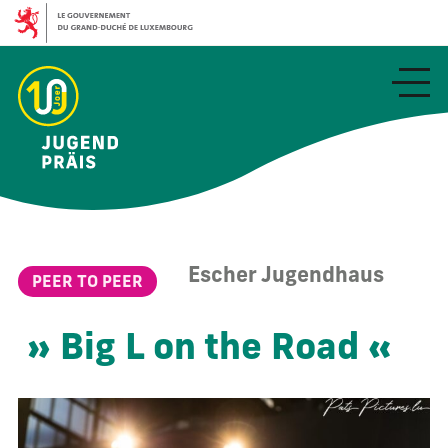
Aller
au
contenu
principal
Escher Jugendhaus
PEER TO PEER
» Big L on the Road «