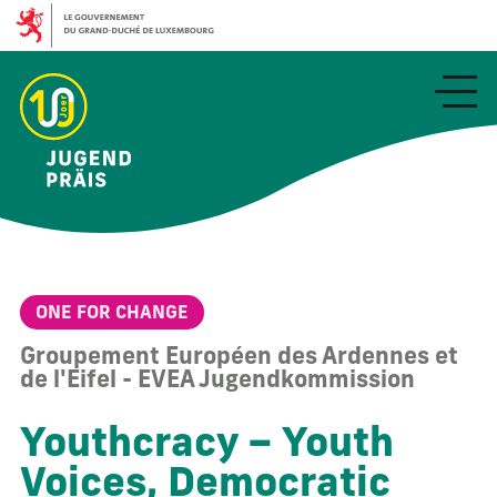
Aller
au
contenu
principal
ONE FOR CHANGE
Groupement Européen des Ardennes et
de l'Eifel - EVEA Jugendkommission
Youthcracy – Youth
Voices, Democratic