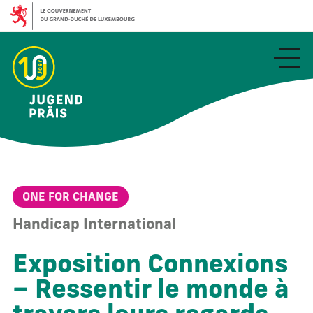
Aller
au
contenu
principal
ONE FOR CHANGE
Handicap International
Exposition Connexions
– Ressentir le monde à