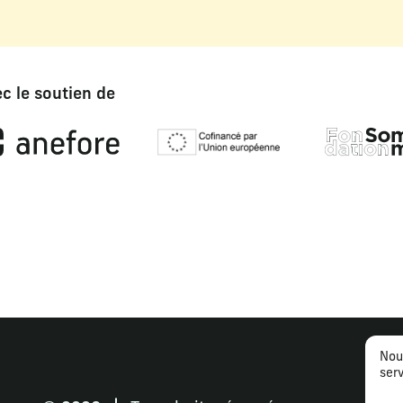
c le soutien de
Nou
serv