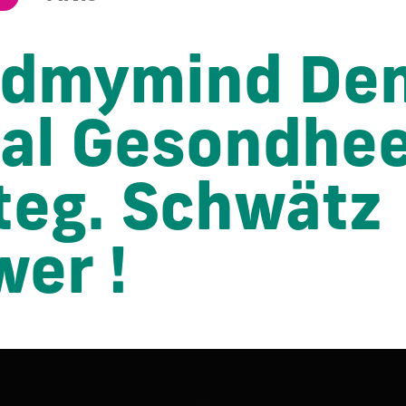
dmymind De
al Gesondhee
teg. Schwätz
wer !