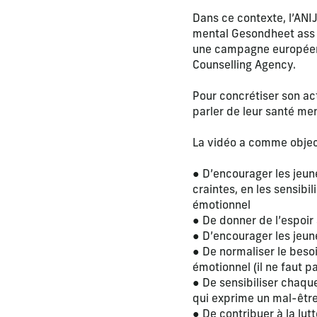
Dans ce contexte, l’ANIJ
mental Gesondheet ass w
une campagne européen
Counselling Agency.
Pour concrétiser son act
parler de leur santé men
La vidéo a comme object
● D’encourager les jeune
craintes, en les sensibi
émotionnel
● De donner de l’espoir
● D’encourager les jeun
● De normaliser le beso
émotionnel (il ne faut p
● De sensibiliser chaqu
qui exprime un mal-êtr
● De contribuer à la lut