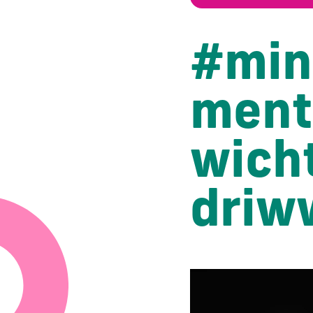
#min
ment
wich
driw