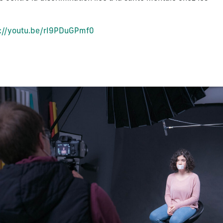
s://youtu.be/rI9PDuGPmf0
apositive actuelle de ce carrousel modifiera la diapositive act