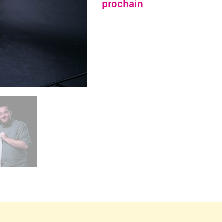
prochain
carrousel d'images principales précédent