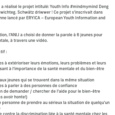
 a réalisé le projet intitulé: Youth Info #mindmymind Deng
ichteg. Schwätz driwwer ! Ce projet s’inscrivait dans
ne lancé par ERYICA – European Youth Information and
ion, l’ANIJ a choisi de donner la parole à 6 jeunes pour
tale, à travers une vidéo.
if :
s à extérioriser leurs émotions, leurs problèmes et leurs
lisant à l’importance de la santé mentale et du bien-être
 aux jeunes qui se trouvent dans la même situation
es à parler à des personnes de confiance
in de demander / chercher de l’aide pour le bien-être
as avoir honte!)
e personne de prendre au sérieux la situation de quelqu’un
e
te contre la discrimination liée à la santé mentale chez les