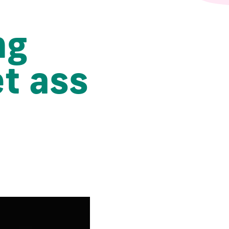
ng
t ass