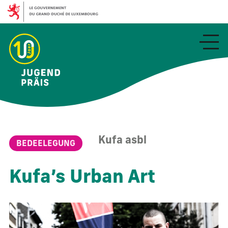
Aller
au
contenu
principal
Kufa asbl
BEDEELEGUNG
Kufa’s Urban Art