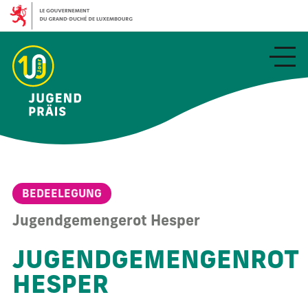
Aller
au
contenu
principal
BEDEELEGUNG
Jugendgemengerot Hesper
JUGENDGEMENGENROT
HESPER