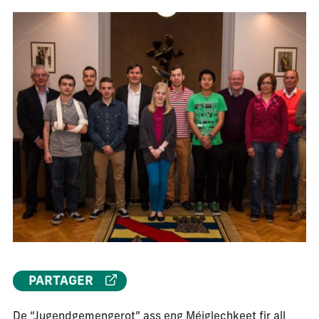
PARTAGER
De “Jugendgemengerot” ass eng Méiglechkeet fir all