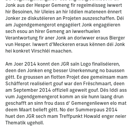
Jonk aus der Hesper Gemeng fir regelméisseg iwwert
hir Besoinen, hir Uleies an hir Iddien mateneen ënnert
Jonker ze diskutéieren an Projeten auszeschaffen. Déi
am Jugendgemengerot engagéiert Jonk engagéieren
sech esou an hirer Gemeng an iwwerhuelen
Verantwortung fir aner Jonk an doriwwer eraus Bierger
vun Hesper. Iwwert d’Meckeren eraus kënnen déi Jonk
hei konkret Virschléi maachen.
Am Joer 2014 konnt den JGR saïn Logo finaliséieren,
deen den Jonken eng besser Unerkennung no baussen
gëtt. Ee groussen an flotten Projet dee gemeinsam mam
Schäfferot realiséiert gouf war den Frëschmaart, deen
am September 2014 offiziell ageweit gouf. Dës Iddi ass
vum Jugendgemengerot komm an sie hunn laang drun
geschafft an sinn frou dass d’ Gemengenliewen elo mat
deem Maart belieft gëtt. No der Summerpaus 2014
huet den JGR sech mam Treffpunkt Howald enger neier
Thematik ugeholl.