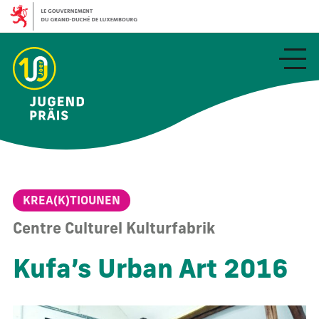
Aller
au
contenu
principal
KREA(K)TIOUNEN
Centre Culturel Kulturfabrik
Kufa’s Urban Art 2016