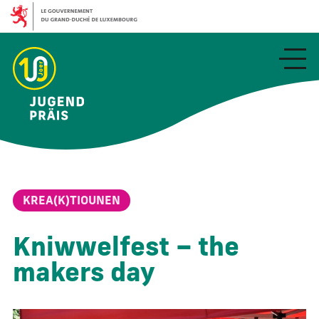
Aller
au
contenu
principal
KREA(K)TIOUNEN
Kniwwelfest – the
makers day