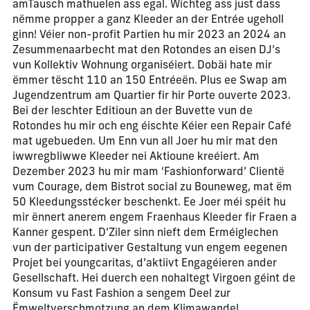
amTausch mathuelen ass egal. Wichteg ass just dass
nëmme propper a ganz Kleeder an der Entrée ugeholl
ginn! Véier non-profit Partien hu mir 2023 an 2024 an
Zesummenaarbecht mat den Rotondes an eisen DJ’s
vun Kollektiv Wohnung organiséiert. Dobäi hate mir
ëmmer tëscht 110 an 150 Entréeën. Plus ee Swap am
Jugendzentrum am Quartier fir hir Porte ouverte 2023.
Bei der leschter Editioun an der Buvette vun de
Rotondes hu mir och eng éischte Kéier een Repair Café
mat ugebueden. Um Enn vun all Joer hu mir mat den
iwwregbliwwe Kleeder nei Aktioune kreéiert. Am
Dezember 2023 hu mir mam ‘Fashionforward’ Clientë
vum Courage, dem Bistrot social zu Bouneweg, mat ëm
50 Kleedungsstécker beschenkt. Ee Joer méi spéit hu
mir ënnert anerem engem Fraenhaus Kleeder fir Fraen a
Kanner gespent. D’Ziler sinn nieft dem Erméiglechen
vun der participativer Gestaltung vun engem eegenen
Projet bei youngcaritas, d’aktiivt Engagéieren ander
Gesellschaft. Hei duerch een nohaltegt Virgoen géint de
Konsum vu Fast Fashion a sengem Deel zur
Ëmweltverschmotzung an dem Klimawandel.