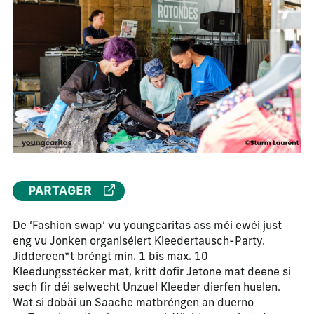
PARTAGER
De ‘Fashion swap’ vu youngcaritas ass méi ewéi just
eng vu Jonken organiséiert Kleedertausch-Party.
Jiddereen*t bréngt min. 1 bis max. 10
Kleedungsstécker mat, kritt dofir Jetone mat deene si
sech fir déi selwecht Unzuel Kleeder dierfen huelen.
Wat si dobäi un Saache matbréngen an duerno