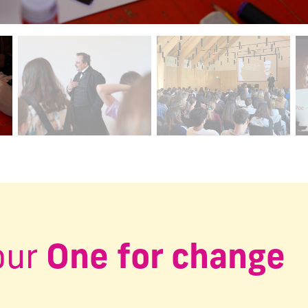
ctuelle de ce carrousel changera la diapositive actuelle du 
our
One for change