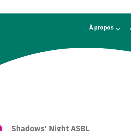
Aller
au
contenu
principal
À propos
Shadows' Night ASBL