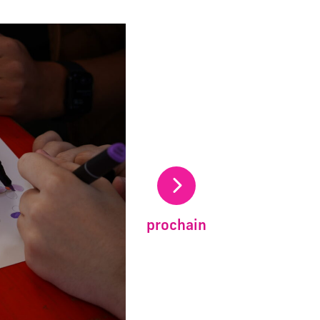
uelle du carrousel de vignettes qui suit.
prochain