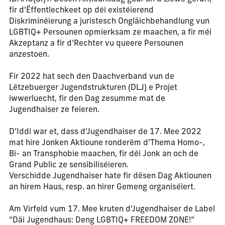
fir d’Ëffentlechkeet op déi existéierend
Diskriminéierung a juristesch Ongläichbehandlung vun
LGBTIQ+ Persounen opmierksam ze maachen, a fir méi
Akzeptanz a fir d’Rechter vu queere Persounen
anzestoen.
Fir 2022 hat sech den Daachverband vun de
Lëtzebuerger Jugendstrukturen (DLJ) e Projet
iwwerluecht, fir den Dag zesumme mat de
Jugendhaiser ze feieren.
D’Iddi war et, dass d’Jugendhaiser de 17. Mee 2022
mat hire Jonken Aktioune ronderëm d’Thema Homo-,
Bi- an Transphobie maachen, fir déi Jonk an och de
Grand Public ze sensibiliséieren.
Verschidde Jugendhaiser hate fir dësen Dag Aktiounen
an hirem Haus, resp. an hirer Gemeng organiséiert.
Am Virfeld vum 17. Mee kruten d’Jugendhaiser de Label
“Däi Jugendhaus: Deng LGBTIQ+ FREEDOM ZONE!”