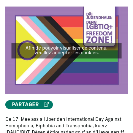
Afin de pouvoir visualiser ce contenu,
veuillez accepter les cookies.
PARTAGER
De 17. Mee ass all Joer den International Day Against
Homophobia, Biphobia and Transphobia, kuerz
IDAHO(BI)T. Dësen Aktiounsdag gouf an d’Liewe geruff,