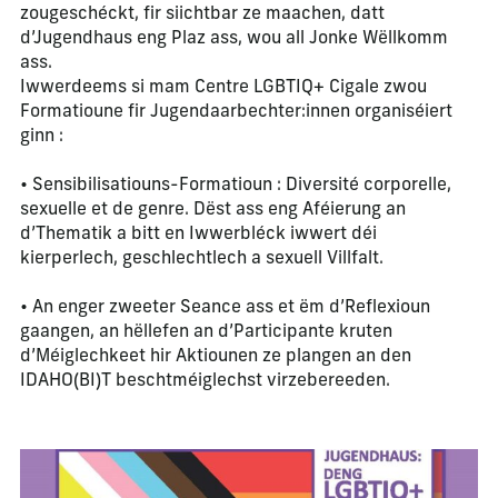
zougeschéckt, fir siichtbar ze maachen, datt
d’Jugendhaus eng Plaz ass, wou all Jonke Wëllkomm
ass.
Iwwerdeems si mam Centre LGBTIQ+ Cigale zwou
Formatioune fir Jugendaarbechter:innen organiséiert
ginn :
• Sensibilisatiouns-Formatioun : Diversité corporelle,
sexuelle et de genre. Dëst ass eng Aféierung an
d’Thematik a bitt en Iwwerbléck iwwert déi
kierperlech, geschlechtlech a sexuell Villfalt.
• An enger zweeter Seance ass et ëm d’Reflexioun
gaangen, an hëllefen an d’Participante kruten
d’Méiglechkeet hir Aktiounen ze plangen an den
IDAHO(BI)T beschtméiglechst virzebereeden.
La modification de la diapositive actuelle de ce carrousel m