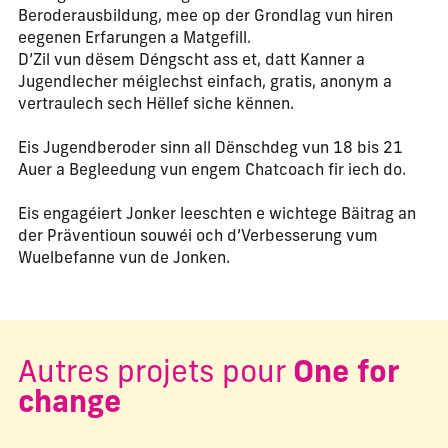
Beroderausbildung, mee op der Grondlag vun hiren
eegenen Erfarungen a Matgefill.
D’Zil vun dësem Déngscht ass et, datt Kanner a
Jugendlecher méiglechst einfach, gratis, anonym a
vertraulech sech Hëllef siche kënnen.
Eis Jugendberoder sinn all Dënschdeg vun 18 bis 21
Auer a Begleedung vun engem Chatcoach fir iech do.
Eis engagéiert Jonker leeschten e wichtege Bäitrag an
der Präventioun souwéi och d’Verbesserung vum
Wuelbefanne vun de Jonken.
Autres projets pour
One for
change