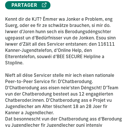
PARTAGER
Kennt dir de KJT? Ëmmer wa Jonker e Problem, eng
Suerg, oder ee fir ze schwätze brauchen, si mir do.
Iwwer d’Joren hunn sech eis Berodungsdéngschter
ugepasst un d’Bedürfnisser vun de Jonken. Esou sinn
iwwer d’Zäit all des Servicer entstanen: den 116111
Kanner-Jugendtelefon, d’Online Help, den
Elterentelefon, souwéi d’BEE SECURE Helpline a
Stopline.
Nieft all dëse Servicer stelle mir iech eisen nationale
Peer-to-Peer Service fir: D’Chatberodung.
D’Chatberodung ass eisen neie’sten Déngscht! D’Team
vun der Chatberodung besteet aus 12 engagéierten
Chatberoder.innen. D’Chatberodung ass e Projet vu
Jugendlecher am Alter tëschent 18 an 28 Joer fir
Kanner a Jugendlecher.
Dat besonnescht vun der Chatberodung ass d’Berodung
vu Jugendlecher fir Jugendlecher ouni intensiv