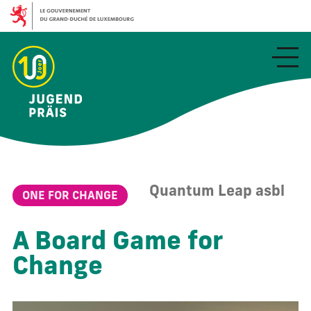
Aller
au
contenu
principal
Quantum Leap asbl
ONE FOR CHANGE
A Board Game for
Change