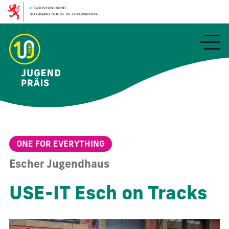
Aller
au
contenu
principal
ONE FOR EVERYTHING
Escher Jugendhaus
USE-IT Esch on Tracks