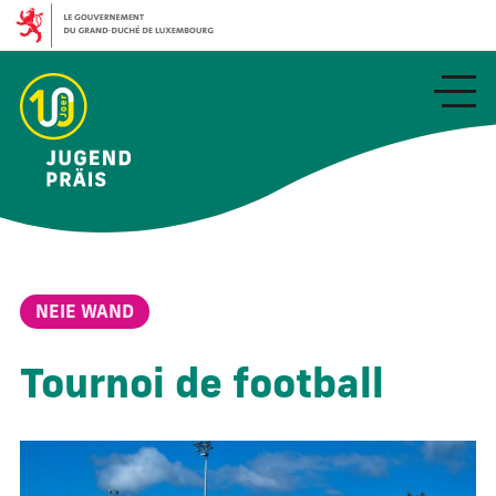
Aller
au
contenu
principal
NEIE WAND
Tournoi de football