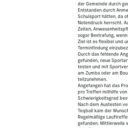
der Gemeinde durch ge
Entstanden durch Anmer
Schulsport hätten, da o
Notendruck herrscht. Auc
Zeiten, Anwesenheitspfl
sogar Bestrafung, wenn
Ziel ist es flexibel un
Terminfindung einzubez
Durch das fehlende Ange
gefunden, neue Sportart
testen und mit Sportve
am Zumba oder am Boul
teilzunehmen.
Angefangen hat das Pro
pro Treffen mithilfe vo
Schwierigkeitsgrad be
Nach dem Austesten ves
Teqball kam der Wunsch
Regelmäßige Lauftreffen
gefunden. Mittlerweile 