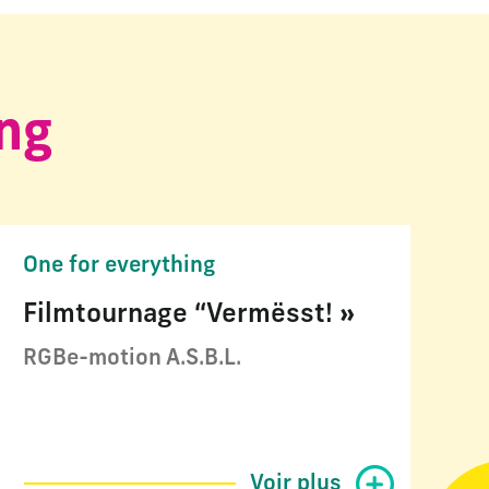
ing
One for everything
Filmtournage “Vermësst! »
RGBe-motion A.S.B.L.
Voir plus