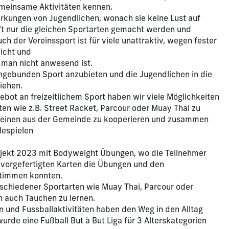
meinsame Aktivitäten kennen.
kungen von Jugendlichen, wonach sie keine Lust auf
ft nur die gleichen Sportarten gemacht werden und
h der Vereinssport ist für viele unattraktiv, wegen fester
icht und
 man nicht anwesend ist.
d ungebunden Sport anzubieten und die Jugendlichen in die
iehen.
bot an freizeitlichem Sport haben wir viele Möglichkeiten
en wie z.B. Street Racket, Parcour oder Muay Thai zu
reinen aus der Gemeinde zu kooperieren und zusammen
espielen
jekt 2023 mit Bodyweight Übungen, wo die Teilnehmer
n vorgefertigten Karten die Übungen und den
stimmen konnten.
chiedener Sportarten wie Muay Thai, Parcour oder
 auch Tauchen zu lernen.
 und Fussballaktivitäten haben den Weg in den Alltag
wurde eine Fußball But à But Liga für 3 Alterskategorien