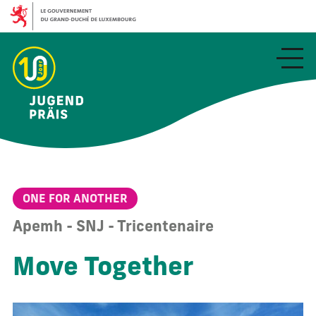
Aller
au
contenu
principal
ONE FOR ANOTHER
Apemh - SNJ - Tricentenaire
Move Together