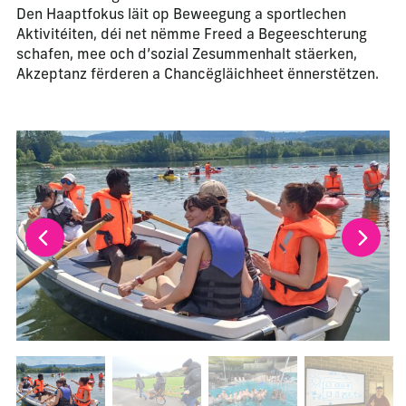
Den Haaptfokus läit op Beweegung a sportlechen
Aktivitéiten, déi net nëmme Freed a Begeeschterung
schafen, mee och d’sozial Zesummenhalt stäerken,
Akzeptanz fërderen a Chancëgläichheet ënnerstëtzen.
La modification de la diapositive actuelle de ce carrousel m
Changer la diapositive actuelle de ce carrousel changera l