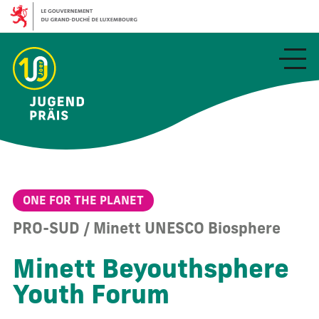
Aller
au
contenu
principal
ONE FOR THE PLANET
PRO-SUD / Minett UNESCO Biosphere
Minett Beyouthsphere
Youth Forum