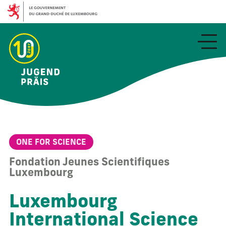
Aller
au
contenu
principal
ONE FOR SCIENCE
Fondation Jeunes Scientifiques
Luxembourg
Luxembourg
International Science