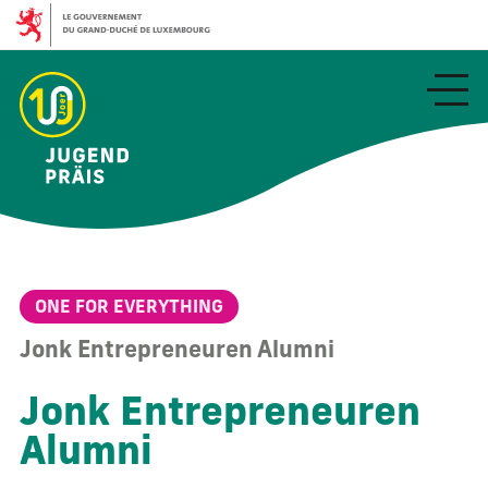
Aller
au
contenu
principal
ONE FOR EVERYTHING
Jonk Entrepreneuren Alumni
Jonk Entrepreneuren
Alumni