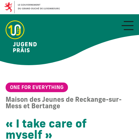
Aller
au
contenu
principal
ONE FOR EVERYTHING
Maison des Jeunes de Reckange-sur-
Mess et Bertange
« I take care of
myself »