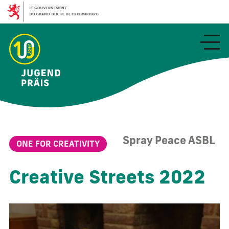
Aller
au
contenu
principal
Spray Peace ASBL
ONE FOR CREATIVITY
Creative Streets 2022