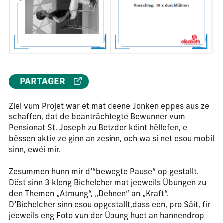
PARTAGER
Ziel vum Projet war et mat deene Jonken eppes aus ze
schaffen, dat de beanträchtegte Bewunner vum
Pensionat St. Joseph zu Betzder kéint hëllefen, e
bëssen aktiv ze ginn an zesinn, och wa si net esou mobil
sinn, ewéi mir.
Zesummen hunn mir d’“bewegte Pause“ op gestallt.
Dëst sinn 3 kleng Bichelcher mat jeeweils Übungen zu
den Themen „Atmung“, „Dehnen“ an „Kraft“.
D’Bichelcher sinn esou opgestallt,dass een, pro Säit, fir
jeeweils eng Foto vun der Übung huet an hannendrop