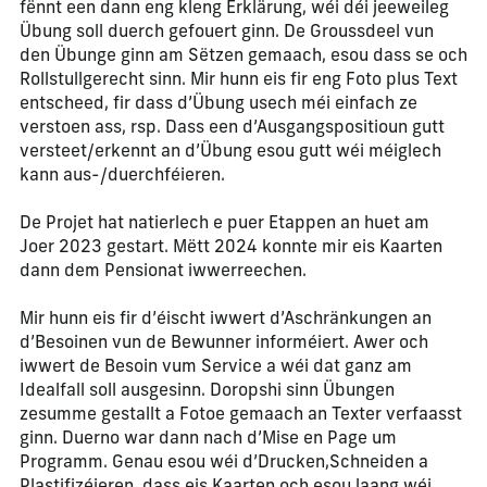
fënnt een dann eng kleng Erklärung, wéi déi jeeweileg
Übung soll duerch gefouert ginn. De Groussdeel vun
den Übunge ginn am Sëtzen gemaach, esou dass se och
Rollstullgerecht sinn. Mir hunn eis fir eng Foto plus Text
entscheed, fir dass d’Übung usech méi einfach ze
verstoen ass, rsp. Dass een d’Ausgangspositioun gutt
versteet/erkennt an d’Übung esou gutt wéi méiglech
kann aus-/duerchféieren.
De Projet hat natierlech e puer Etappen an huet am
Joer 2023 gestart. Mëtt 2024 konnte mir eis Kaarten
dann dem Pensionat iwwerreechen.
Mir hunn eis fir d’éischt iwwert d’Aschränkungen an
d’Besoinen vun de Bewunner informéiert. Awer och
iwwert de Besoin vum Service a wéi dat ganz am
Idealfall soll ausgesinn. Doropshi sinn Übungen
zesumme gestallt a Fotoe gemaach an Texter verfaasst
ginn. Duerno war dann nach d’Mise en Page um
Programm. Genau esou wéi d’Drucken,Schneiden a
Plastifizéieren, dass eis Kaarten och esou laang wéi