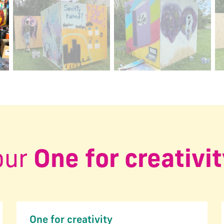
ctuelle de ce carrousel changera la diapositive actuelle du 
our
One for creativi
One for creativity