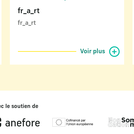
fr_a_rt
fr_a_rt
Voir plus
c le soutien de