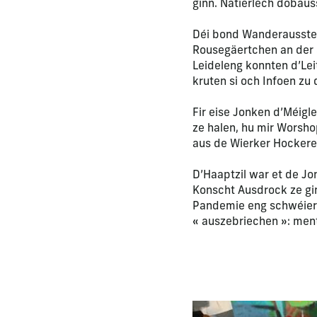
ginn. Natierlech dobaus
Déi bond Wanderausstel
Rousegäertchen an der 
Leideleng konnten d’Le
kruten si och Infoen zu
Fir eise Jonken d’Méig
ze halen, hu mir Worsh
aus de Wierker Hocker
D’Haaptzil war et de Jon
Konscht Ausdrock ze gi
Pandemie eng schwéier Z
« auszebriechen »: men
La modification de la di