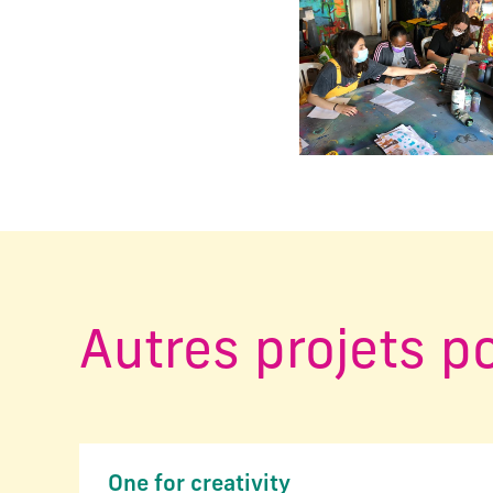
Changer la diapositive a
Autres projets p
One for creativity