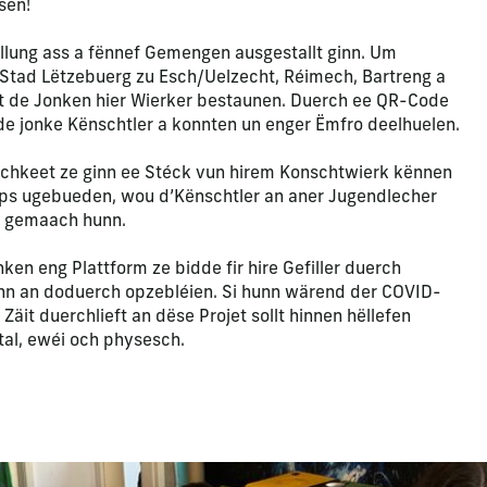
sen!
lung ass a fënnef Gemengen ausgestallt ginn. Um
Stad Lëtzebuerg zu Esch/Uelzecht, Réimech, Bartreng a
it de Jonken hier Wierker bestaunen. Duerch ee QR-Code
 de jonke Kënschtler a konnten un enger Ëmfro deelhuelen.
lechkeet ze ginn ee Stéck vun hirem Konschtwierk kënnen
ops ugebueden, wou d’Kënschtler an aner Jugendlecher
e gemaach hunn.
ken eng Plattform ze bidde fir hire Gefiller duerch
nn an doduerch opzebléien. Si hunn wärend der COVID-
äit duerchlieft an dëse Projet sollt hinnen hëllefen
tal, ewéi och physesch.
apositive actuelle de ce carrousel modifiera la diapositive act