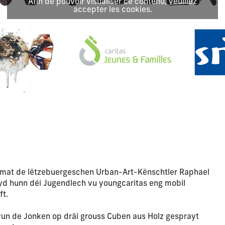
Afin de pouvoir visualiser ce contenu, veuillez
accepter les cookies.
at de lëtzebuergeschen Urban-Art-Kënschtler Raphael
oyd hunn déi Jugendlech vu youngcaritas eng mobil
ft.
vun de Jonken op dräi grouss Cuben aus Holz gesprayt