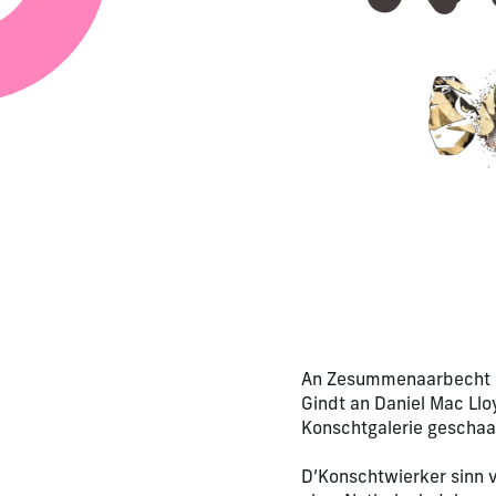
An Zesummenaarbecht m
Gindt an Daniel Mac Ll
Konschtgalerie geschaa
D’Konschtwierker sinn 